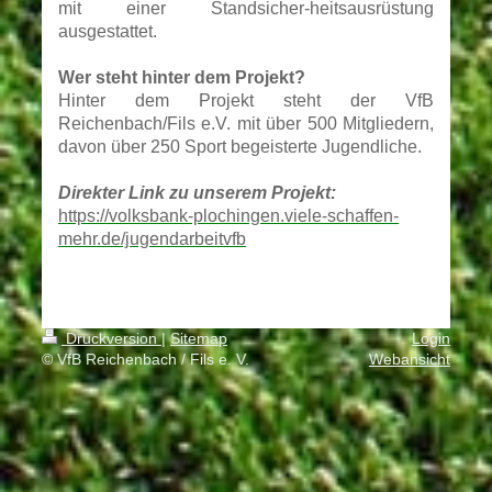
mit einer Standsicher-heitsausrüstung
ausgestattet.
Wer steht hinter dem Projekt?
Hinter dem Projekt steht der VfB
Reichenbach/Fils e.V. mit über 500 Mitgliedern,
davon über 250 Sport begeisterte Jugendliche.
Direkter Link zu unserem Projekt:
https://volksbank-plochingen.viele-schaffen-
mehr.de/jugendarbeitvfb
Druckversion
|
Sitemap
Login
© VfB Reichenbach / Fils e. V.
Webansicht