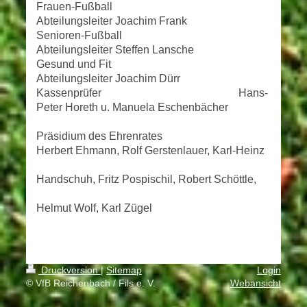
Frauen-Fußball
Abteilungsleiter Joachim Frank
Senioren-Fußball
Abteilungsleiter Steffen Lansche
Gesund und Fit
Abteilungsleiter Joachim Dürr
Kassenprüfer Hans-
Peter Horeth u. Manuela Eschenbächer
Präsidium des Ehrenrates
Herbert Ehmann, Rolf Gerstenlauer, Karl-Heinz
Handschuh, Fritz Pospischil, Robert Schöttle,
Helmut Wolf, Karl Zügel
Druckversion
|
Sitemap
Login
© VfB Reichenbach / Fils e. V.
Webansicht