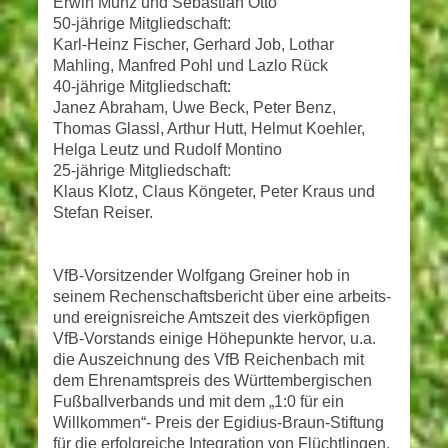
Erwin Munz und Sebastian Otto
50-jährige Mitgliedschaft:
Karl-Heinz Fischer, Gerhard Job, Lothar
Mahling, Manfred Pohl und Lazlo Rück
40-jährige Mitgliedschaft:
Janez Abraham, Uwe Beck, Peter Benz,
Thomas Glassl, Arthur Hutt, Helmut Koehler,
Helga Leutz und Rudolf Montino
25-jährige Mitgliedschaft:
Klaus Klotz, Claus Köngeter, Peter Kraus und
Stefan Reiser.
VfB-Vorsitzender Wolfgang Greiner hob in
seinem Rechenschaftsbericht über eine arbeits-
und ereignisreiche Amtszeit des vierköpfigen
VfB-Vorstands einige Höhepunkte hervor, u.a.
die Auszeichnung des VfB Reichenbach mit
dem Ehrenamtspreis des Württembergischen
Fußballverbands und mit dem „1:0 für ein
Willkommen“- Preis der Egidius-Braun-Stiftung
für die erfolgreiche Integration von Flüchtlingen.