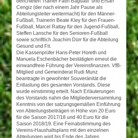
berichteten Trainer Fatih Bagdatli und Ersan
Cengiz (der nach einem Jahr Pause als
Abteilungsleiter weitermacht) für den Männer-
Fußball, Trainerin Beate Kley für den Frauen-
Fußball, Marcel Rattay für den Jugend-Fußball,
Steffen Lansche für den Senioren-Fußball
sowie schriftlich Joachim Dürr für die Abteilung
Gesund und Fit.
Die Kassenprüfer Hans-Peter Horeth und
Manuela Eschenbächer bestätigten erneut die
einwandfreie Führung der Vereinsfinanzen. VfB-
Mitglied und Gemeinderat Rudi Munz
beantragte in gewohnter Souveränität die
Entlastung des gesamten Vorstands. Diese
wurde einstimmig erteilt. Nach Erläuterungen
des Vorstands nahm die Mitgliederversammlung
Kenntnis von der satzungsgemäßen Einführung
von Abteilungsbeiträgen in Höhe von 20 Euro
für die Saison 2017/18 und 40 Euro für die
Saison 2018/19. Eine Feinabstimmung des
Vereins-Haushaltsplans mit den einzelnen
Abteilungen wird bis Ende des Jahres