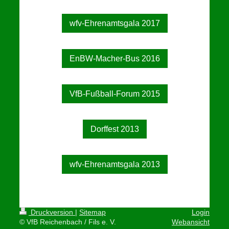
wfv-Ehrenamtsgala 2017
EnBW-Macher-Bus 2016
VfB-Fußball-Forum 2015
Dorffest 2013
wfv-Ehrenamtsgala 2013
Druckversion
|
Sitemap
Login
© VfB Reichenbach / Fils e. V.
Webansicht